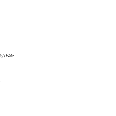
dy) Walz
r