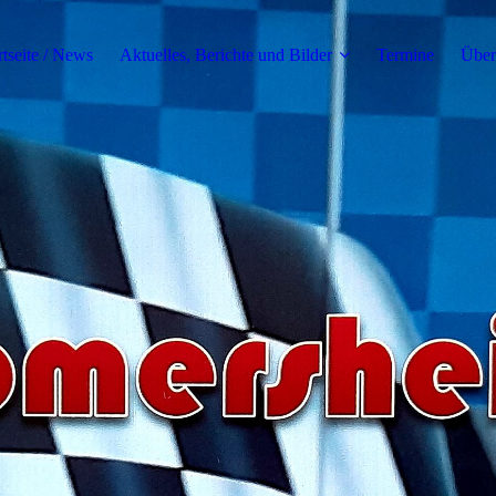
rtseite / News
Aktuelles, Berichte und Bilder
Termine
Über